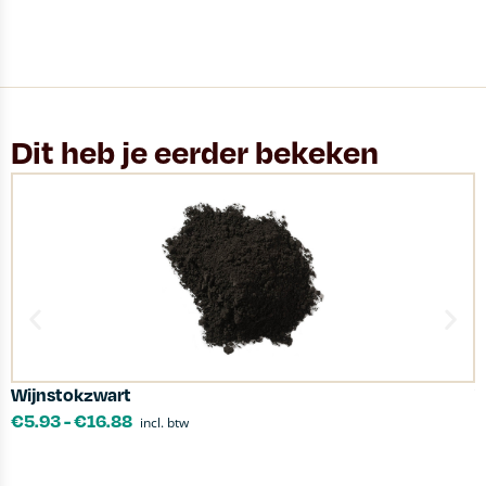
Dit heb je eerder bekeken
Wijnstokzwart
V
€
5.93
-
€
16.88
incl. btw