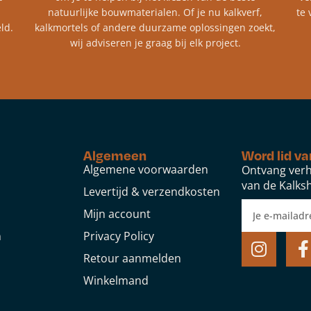
natuurlijke bouwmaterialen. Of je nu kalkverf,
te 
ld.
kalkmortels of andere duurzame oplossingen zoekt,
wij adviseren je graag bij elk project.​
Algemeen
Word lid va
Algemene voorwaarden
Ontvang verh
van de Kalksh
Levertijd & verzendkosten
Mijn account
n
Privacy Policy
Retour aanmelden
Winkelmand