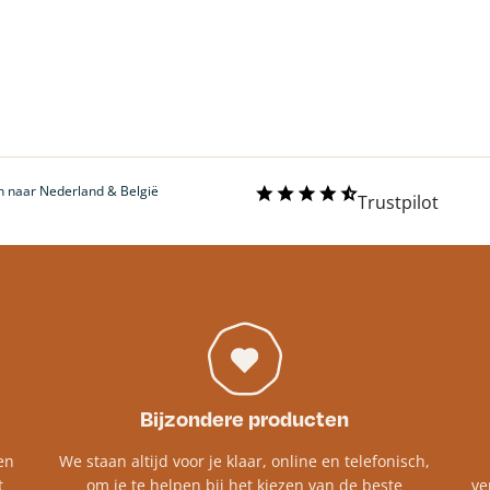
 naar Nederland & België
Trustpilot
Bijzondere producten
en
We staan altijd voor je klaar, online en telefonisch,
t
om je te helpen bij het kiezen van de beste
ve