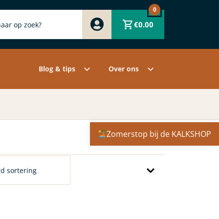
0
Zwart
€
0.00
Wit
Grijs
Contact
Overige pigmenten
Assortiment
Blog & tips
Over ons
Zomerstop bij de KALKSHOP