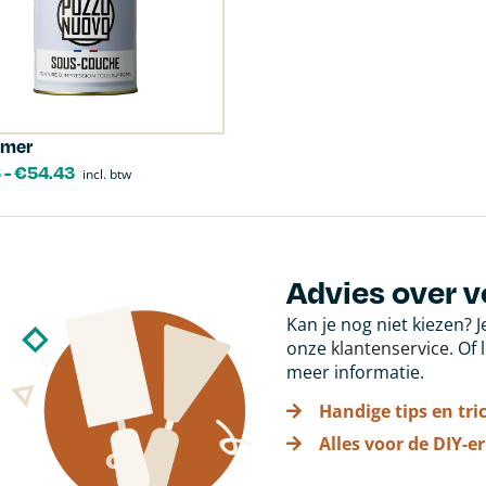
imer
3
-
€
54.43
incl. btw
Advies over v
Kan je nog niet kiezen? 
onze
klantenservice
. Of
meer informatie.
Handige tips en tri
Alles voor de DIY-er