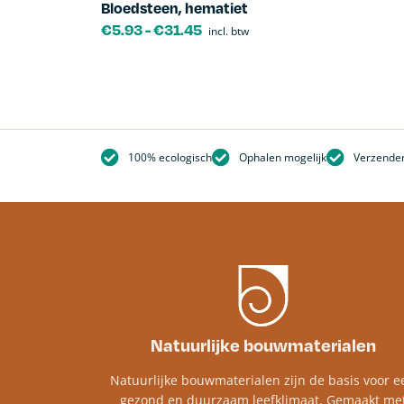
Bloedsteen, hematiet
€
5.93
-
€
31.45
incl. btw
100% ecologisch
Ophalen mogelijk
Verzenden
Natuurlijke bouwmaterialen
Natuurlijke bouwmaterialen zijn de basis voor e
gezond en duurzaam leefklimaat. Gemaakt me