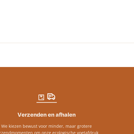
Methylcellulo
€
24.18
incl. btw
Verzenden en afhalen
We kiezen bewust voor minder, maar grotere
rzendmomenten om onze ecologische voetafdruk