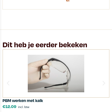
er
Dit heb je eerder bekeken
PBM werken met kalk
N
€
12.09
incl. btw