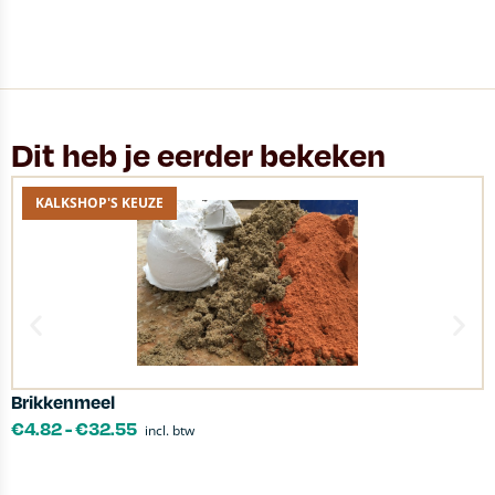
Dit heb je eerder bekeken
KALKSHOP'S KEUZE
Brikkenmeel
C
€
4.82
-
€
32.55
incl. btw