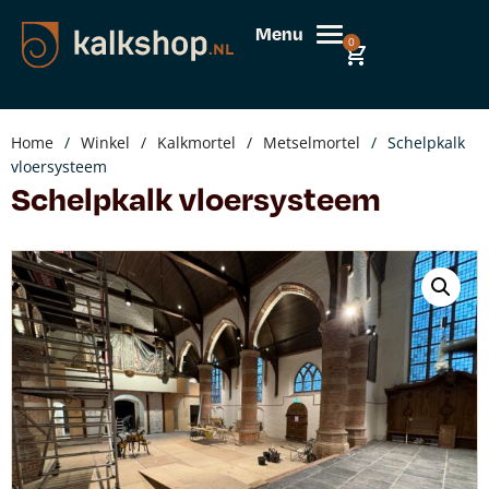
Menu
0
Home
/
Winkel
/
Kalkmortel
/
Metselmortel
/
Schelpkalk
vloersysteem
Schelpkalk vloersysteem