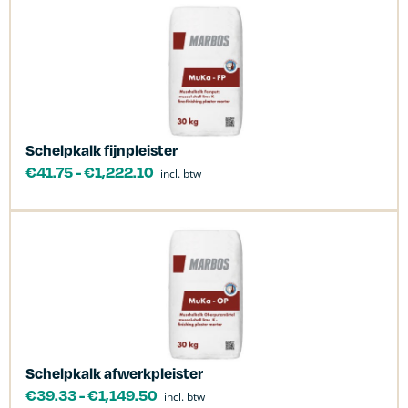
Schelpkalk fijnpleister
€
41.75
-
€
1,222.10
incl. btw
Schelpkalk afwerkpleister
€
39.33
-
€
1,149.50
incl. btw