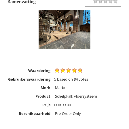
1 star
2 star
3 star
4 star
5 star
Rating
Samenvatting
Waardering
Gebruikerswaardering
5
based on
34
votes
Merk
Marbos
Product
Schelpkalk vloersysteem
Prijs
EUR
33.90
Beschikbaarheid
Pre-Order Only