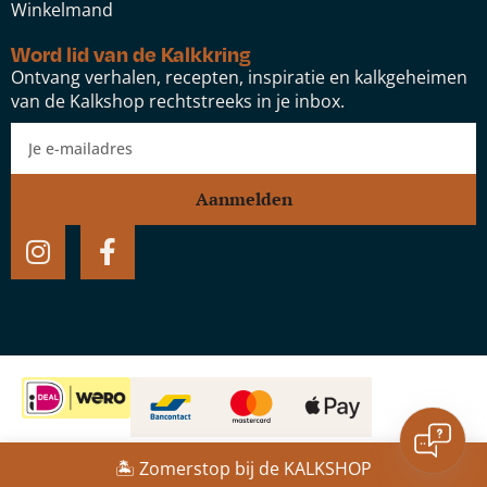
Winkelmand
Word lid van de Kalkkring
Ontvang verhalen, recepten, inspiratie en kalkgeheimen
van de Kalkshop rechtstreeks in je inbox.
Aanmelden
Schelpkalk vloersysteem
Website door:
Studio Speel
🏝️ Zomerstop bij de KALKSHOP