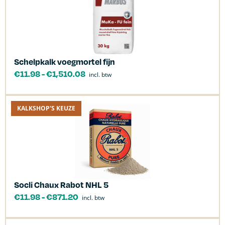
Schelpkalk voegmortel fijn
€
11.98
-
€
1,510.08
incl. btw
KALKSHOP'S KEUZE
Socli Chaux Rabot NHL 5
€
11.98
-
€
871.20
incl. btw