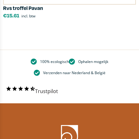
Rvs troffel Pavan
S
€
15.61
incl. btw
100% ecologisch
Ophalen mogelijk
Verzenden naar Nederland & België
Trustpilot