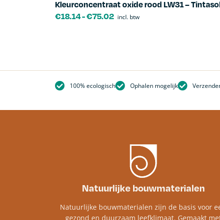
Kleurconcentraat oxide rood LW31 – Tintaso
€
18.14
-
€
75.02
incl. btw
100% ecologisch
Ophalen mogelijk
Verzenden
Natuurlijke bouwmaterialen
Natuurlijke bouwmaterialen zijn de basis voor e
gezond en duurzaam leefklimaat. Gemaakt me