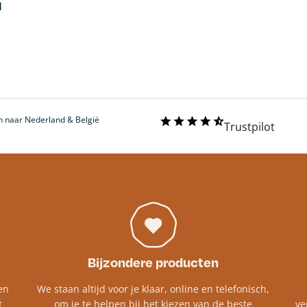
l
 naar Nederland & België
Trustpilot
Bijzondere producten
en
We staan altijd voor je klaar, online en telefonisch,
t
om je te helpen bij het kiezen van de beste
ve