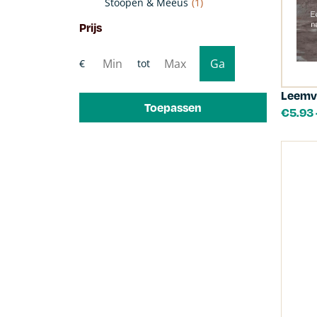
Stoopen & Meeûs
(1)
Prijs
Leemve
Toepassen
€
5.93