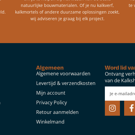
natuurlijke bouwmaterialen. Of je nu kalkverf,
te 
ld.
kalkmortels of andere duurzame oplossingen zoekt,
wij adviseren je graag bij elk project.​
Algemeen
Word lid va
Algemene voorwaarden
Ontvang verh
van de Kalksh
Levertijd & verzendkosten
Mijn account
n
Privacy Policy
Retour aanmelden
Winkelmand