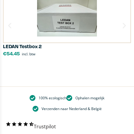
LEDAN Testbox 2
S
€
54.45
incl. btw
100% ecologisch
Ophalen mogelijk
Verzenden naar Nederland & België
Trustpilot