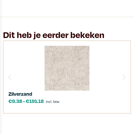
Dit heb je eerder bekeken
Zilverzand
€
9.38
-
€
191.18
incl. btw