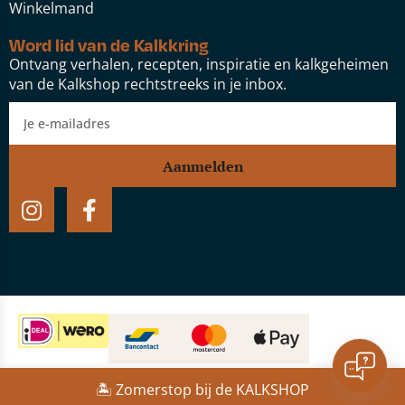
Winkelmand
Word lid van de Kalkkring
Ontvang verhalen, recepten, inspiratie en kalkgeheimen
van de Kalkshop rechtstreeks in je inbox.
Aanmelden
Website door:
Studio Speel
🏝️ Zomerstop bij de KALKSHOP