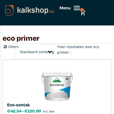
Menu
0
eco primer
Filters
Toon resultaten voor eco
primer:
Eco-contak
€
42.34
-
€
120.99
incl. btw