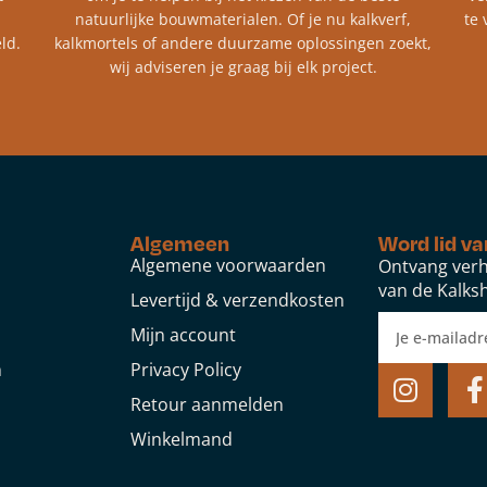
natuurlijke bouwmaterialen. Of je nu kalkverf,
te 
ld.
kalkmortels of andere duurzame oplossingen zoekt,
wij adviseren je graag bij elk project.​
Algemeen
Word lid va
Algemene voorwaarden
Ontvang verh
van de Kalksh
Levertijd & verzendkosten
Mijn account
n
Privacy Policy
Retour aanmelden
Winkelmand