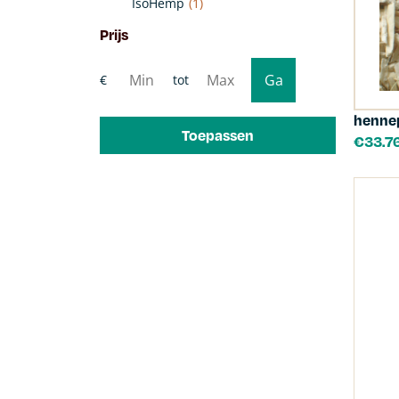
IsoHemp
(1)
Prijs
henne
Toepassen
€
33.7