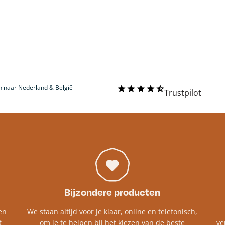
 naar Nederland & België
Trustpilot
Bijzondere producten
en
We staan altijd voor je klaar, online en telefonisch,
t
om je te helpen bij het kiezen van de beste
ve