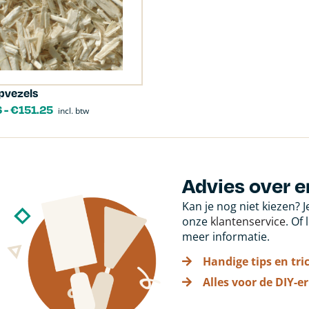
pvezels
6
-
€
151.25
incl. btw
Advies over e
Kan je nog niet kiezen? 
onze
klantenservice
. Of
meer informatie.
Handige tips en tri
Alles voor de DIY-er