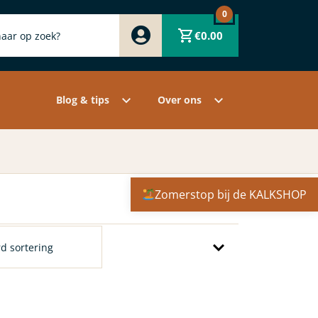
0
Zwart
€
0.00
Wit
Grijs
Contact
Overige pigmenten
Assortiment
Blog & tips
Over ons
Zomerstop bij de KALKSHOP