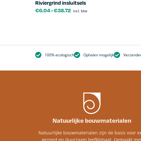
Riviergrind insluitsels
€
6.04
-
€
38.72
incl. btw
100% ecologisch
Ophalen mogelijk
Verzenden
Natuurlijke bouwmaterialen
Natuurlijke bouwmaterialen zijn de basis voor e
gezond en duurzaam leefklimaat. Gemaakt me