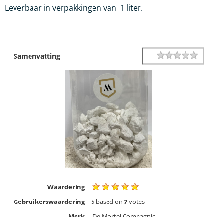
Leverbaar in verpakkingen van 1 liter.
1 star
2 star
3 star
4 star
5 star
Rating
Samenvatting
Waardering
Gebruikerswaardering
5
based on
7
votes
Merk
De Mortel Compagnie