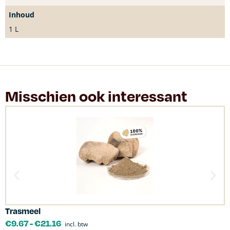
Inhoud
1 L
Misschien ook interessant
Trasmeel
C
€
9.67
-
€
21.16
incl. btw