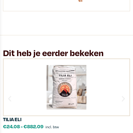
er
Dit heb je eerder bekeken
TILIA ELI
O
€
24.08
-
€
882.09
incl. btw