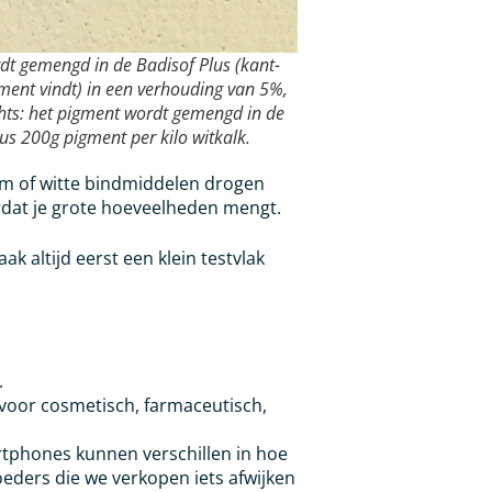
ordt gemengd in de Badisof Plus (kant-
timent vindt) in een verhouding van 5%,
chts: het pigment wordt gemengd in de
us 200g pigment per kilo witkalk.
jm of witte bindmiddelen drogen
oordat je grote hoeveelheden mengt.
k altijd eerst een klein testvlak
.
voor cosmetisch, farmaceutisch,
phones kunnen verschillen in hoe
ders die we verkopen iets afwijken