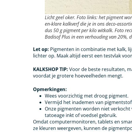
Licht geel oker. Foto links: het pigment w
en-klare kalkverf die je in ons deco-assor
dus 50 g pigment per kilo witkalk. Foto re
Badisof Plus in een verhouding van 20%, d
Let op:
Pigmenten in combinatie met kalk, li
lichter op. Maak altijd eerst een testvlak v
KALKSHOP TIP:
Voor de beste resultaten, maa
voordat je grotere hoeveelheden mengt.
Opmerkingen:
Wees voorzichtig met droog pigment.
Vermijd het inademen van pigmentstof
Onze pigmenten worden niet verkocht 
tatoeage inkt of voedsel gebruik.
Omdat computermonitoren, tablets en smart
ze kleuren weergeven, kunnen de pigmentpoe