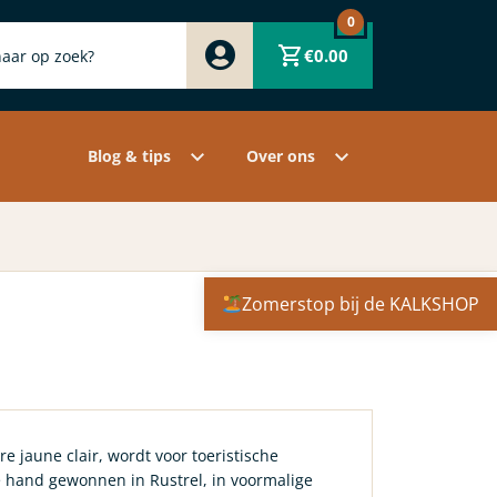
0
Zwart
€
0.00
Wit
Grijs
Contact
Overige pigmenten
Assortiment
Blog & tips
Over ons
Zomerstop bij de KALKSHOP
cre jaune clair, wordt voor toeristische
 hand gewonnen in Rustrel, in voormalige