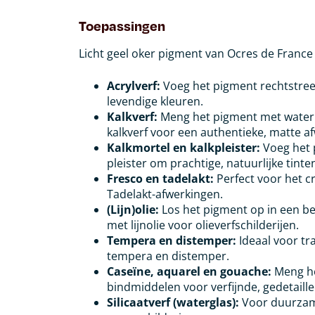
Toepassingen
Licht geel oker pigment van Ocres de France 
Acrylverf:
Voeg het pigment rechtstree
levendige kleuren.
Kalkverf:
Meng het pigment met water t
kalkverf voor een authentieke, matte a
Kalkmortel en kalkpleister:
Voeg het p
pleister om prachtige, natuurlijke tinte
Fresco en tadelakt:
Perfect voor het cr
Tadelakt-afwerkingen.
(Lijn)olie:
Los het pigment op in een be
met lijnolie voor olieverfschilderijen.
Tempera en distemper:
Ideaal voor tr
tempera en distemper.
Caseïne, aquarel en gouache:
Meng he
bindmiddelen voor verfijnde, gedetaille
Silicaatverf (waterglas):
Voor duurzam