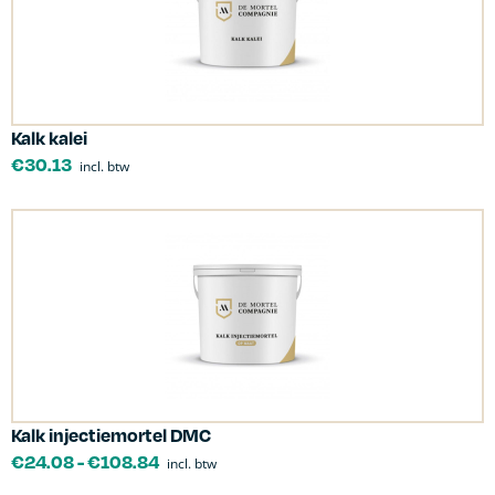
Kalk kalei
€
30.13
incl. btw
Kalk injectiemortel DMC
€
24.08
-
€
108.84
incl. btw