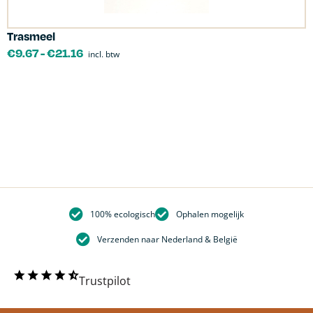
Trasmeel
C
€
9.67
-
€
21.16
incl. btw
100% ecologisch
Ophalen mogelijk
Verzenden naar Nederland & België
Trustpilot