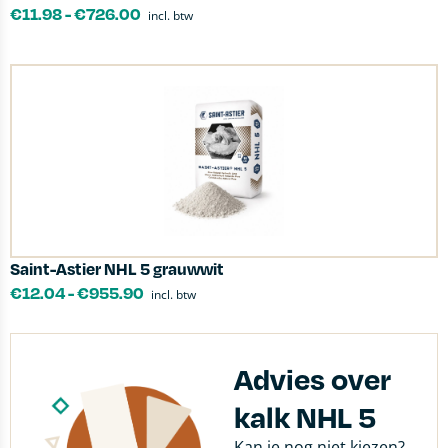
€
11.98
-
€
726.00
incl. btw
Saint-Astier NHL 5 grauwwit
€
12.04
-
€
955.90
incl. btw
Advies over
kalk NHL 5
Kan je nog niet kiezen?