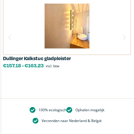
Dullinger Kalkstuc gladpleister
K
€
157.18
-
€
163.23
incl. btw
100% ecologisch
Ophalen mogelijk
Verzenden naar Nederland & België