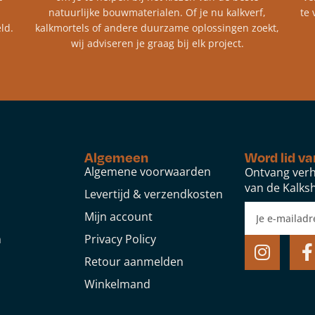
natuurlijke bouwmaterialen. Of je nu kalkverf,
te 
ld.
kalkmortels of andere duurzame oplossingen zoekt,
wij adviseren je graag bij elk project.​
Algemeen
Word lid va
Algemene voorwaarden
Ontvang verh
van de Kalksh
Levertijd & verzendkosten
Mijn account
n
Privacy Policy
Retour aanmelden
Winkelmand