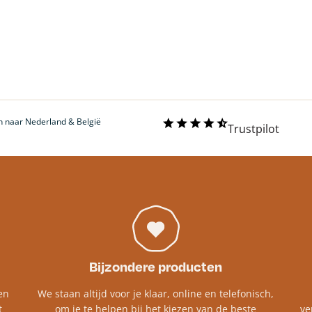
 naar Nederland & België
Trustpilot
Bijzondere producten
en
We staan altijd voor je klaar, online en telefonisch,
t
om je te helpen bij het kiezen van de beste
ve