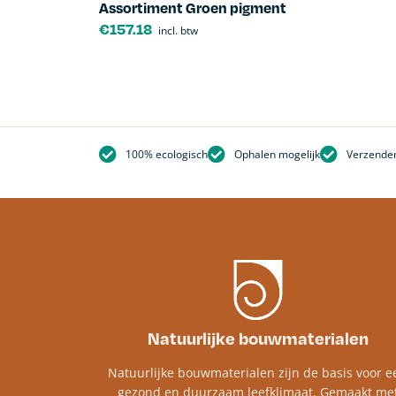
Assortiment Groen pigment
€
157.18
incl. btw
100% ecologisch
Ophalen mogelijk
Verzenden
Natuurlijke bouwmaterialen
Natuurlijke bouwmaterialen zijn de basis voor e
gezond en duurzaam leefklimaat. Gemaakt me