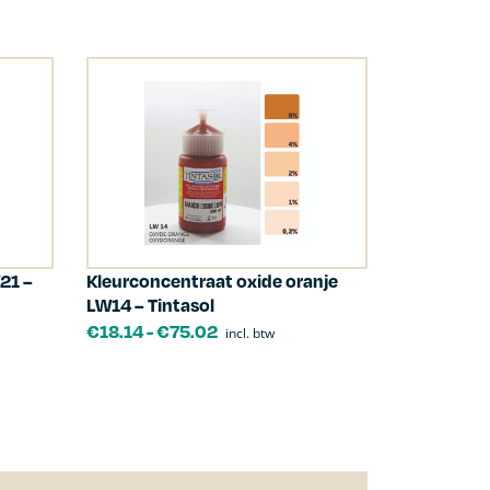
21 –
Kleurconcentraat oxide oranje
LW14 – Tintasol
€
18.14
-
€
75.02
incl. btw