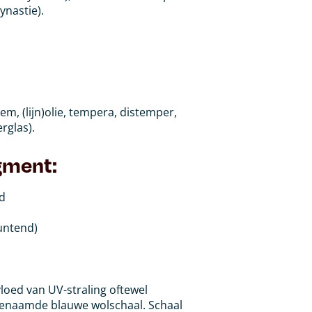
ynastie).
leem, (lijn)olie, tempera, distemper,
rglas).
gment:
nd
muntend)
loed van UV-straling oftewel
genaamde blauwe wolschaal. Schaal