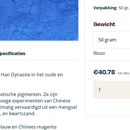
Verpakking:
50 gr,
Gewicht
pecificaties
Wissen
€
40.78
incl. btw
 Han Dynastie in het oude en
etische pigmenten. Ze zijn
roege experimenten van Chinese
tmatig vervaardigd uit een mengsel
, en kwartszand.
 blauw en Chinees magenta