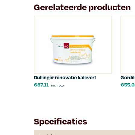
Gerelateerde producten
Dullinger renovatie kalkverf
Gordil
€
87.11
€
55.6
incl. btw
Specificaties