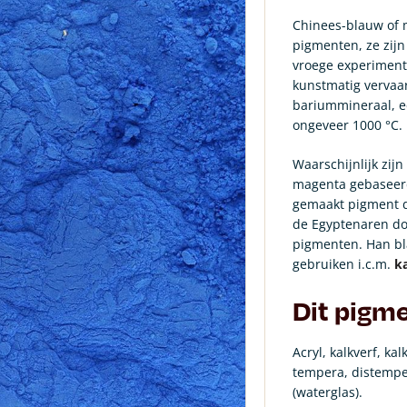
Chinees-blauw of m
pigmenten, ze zij
vroege experiment
kunstmatig vervaa
bariummineraal, e
ongeveer 1000 °C.
Waarschijnlijk zij
magenta gebaseerd
gemaakt pigment d
de Egyptenaren do
pigmenten.
Han bl
gebruiken i.c.m.
ka
Dit pigme
Acryl, kalkverf, kal
tempera, distempe
(waterglas).