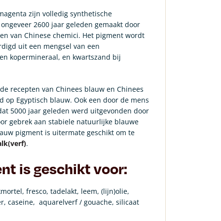
agenta zijn volledig synthetische
n ongeveer 2600 jaar geleden gemaakt door
en van Chinese chemici. Het pigment wordt
rdigd uit een mengsel van een
en kopermineraal, en kwartszand bij
n de recepten van Chinees blauw en Chinees
 op Egyptisch blauw. Ook een door de mens
at 5000 jaar geleden werd uitgevonden door
or gebrek aan stabiele natuurlijke blauwe
auw pigment is uitermate geschikt om te
lk(verf)
.
nt is geschikt voor:
kmortel, fresco, tadelakt, leem, (lijn)olie,
r, caseine,
aquarelverf / gouache, silicaat