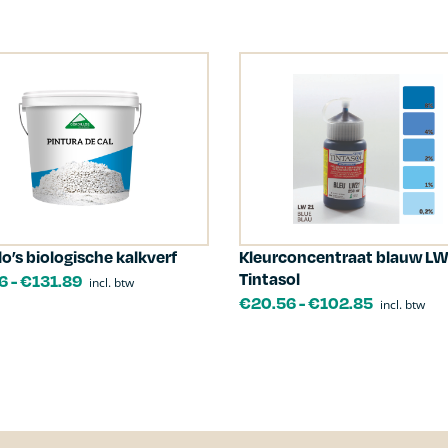
lo’s biologische kalkverf
Kleurconcentraat blauw LW
Tintasol
6
-
€
131.89
incl. btw
€
20.56
-
€
102.85
incl. btw