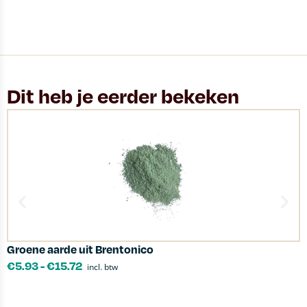
Dit heb je eerder bekeken
Groene aarde uit Brentonico
D
€
5.93
-
€
15.72
incl. btw