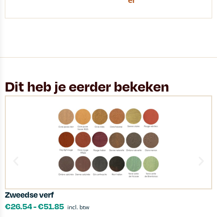
er
Dit heb je eerder bekeken
Zweedse verf
E
€
26.54
-
€
51.85
incl. btw