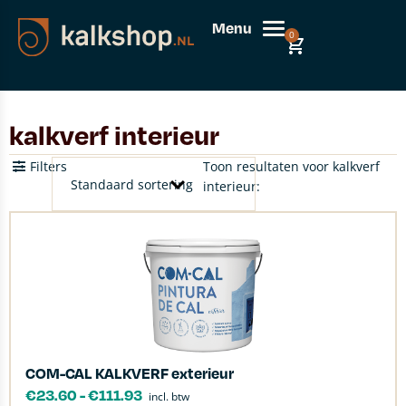
Menu
0
kalkverf interieur
Filters
Toon resultaten voor kalkverf
interieur:
COM-CAL KALKVERF exterieur
€
23.60
-
€
111.93
incl. btw