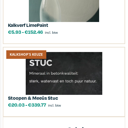
Kalkverf LimePaint
€
5.93
-
€
152.46
incl. btw
KALKSHOP'S KEUZE
Stoopen & Meeûs Stuc
€
20.03
-
€
339.77
incl. btw