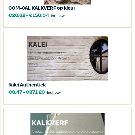
COM-CAL KALKVERF op kleur
€
26.62
-
€
150.04
incl. btw
Kalei Authentiek
€
8.47
-
€
871.20
incl. btw