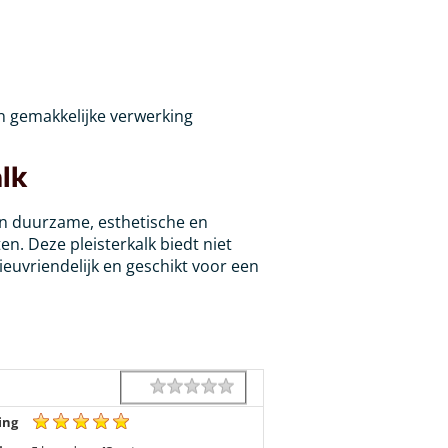
 gemakkelijke verwerking
alk
n duurzame, esthetische en
n. Deze pleisterkalk biedt niet
ieuvriendelijk en geschikt voor een
1 star
2 stars
3 stars
4 stars
5 stars
Rating
ing