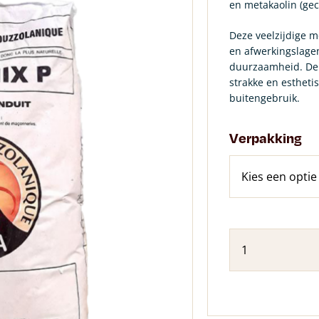
en metakaolin (gec
Deze veelzijdige m
en afwerkingslage
duurzaamheid. De w
strakke en estheti
buitengebruik.
Verpakking