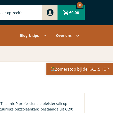
0
Zwart
€
0.00
Wit
Grijs
Contact
Overige pigmenten
Assortiment
Blog & tips
Over ons
Zomerstop bij de KALKSHOP
ilia mix P professionele pleisterkalk op
uurlijke puzzolaankalk, bestaande uit CL90