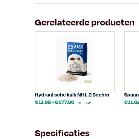
Gerelateerde producten
Hydraulische kalk NHL 2 Boehm
Spaan
€
11.98
-
€
677.60
€
11.6
incl. btw
Specificaties