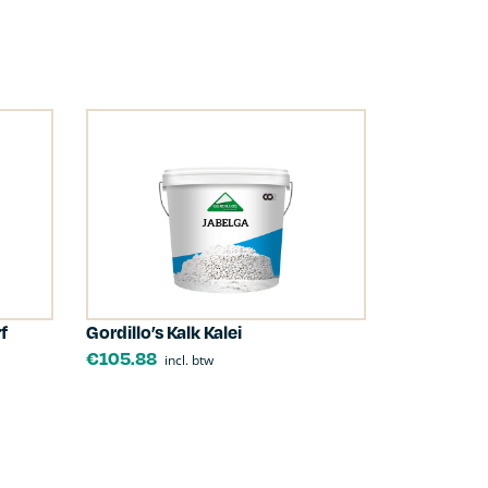
f
Gordillo’s Kalk Kalei
€
105.88
incl. btw