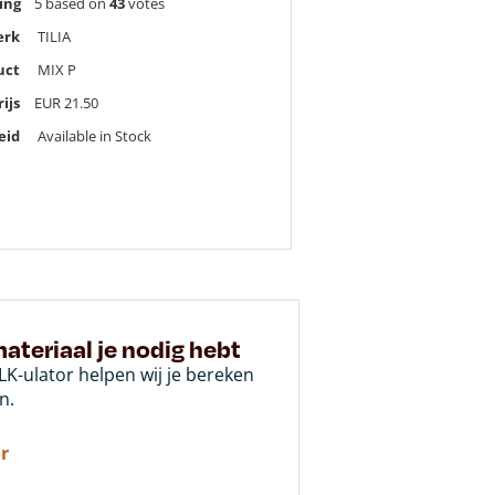
ing
5
based on
43
votes
erk
TILIA
uct
MIX P
rijs
EUR
21.50
eid
Available in Stock
ateriaal je nodig hebt
K-ulator helpen wij je bereken
n.
r