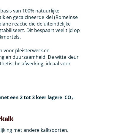
 basis van 100% natuurlijke
alk en gecalcineerde klei (Romeinse
ane reactie die de uiteindelijke
stabiliseert. Dit bespaart veel tijd op
lkmortels.
n voor pleisterwerk en
ng en duurzaamheid. De witte kleur
thetische afwerking, ideaal voor
met
een
2
tot
3
keer
lagere
CO
₂
-
rkalk
elijking met andere kalksoorten.