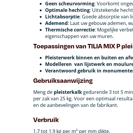
Geen scheurvorming
: Voorkomt ongew
Optimale hechting
: Uitstekende hech
Lichtabsorptie
: Goede absorptie van li
Ademend
: Laat uw gebouw ademen, wa
Thermische correctie
: Mogelijke verb
eigenschappen van uw muren.
Toepassingen van TILIA MIX P plei
Pleisterwerk binnen en buiten en af
Modelleren van lijstwerk en moulur
Verantwoord gebruik in monumente
Gebruiksaanwijzing
Meng de
pleisterkalk
gedurende 3 tot 5 minu
per zak van 25 kg. Voor een optimaal resultaa
en de aanbevelingen van de fabrikant.
Verbruik
1,7 tot 1,9 kg per m² per mm dikte.