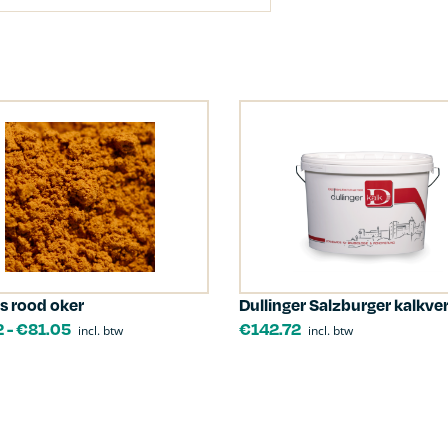
s rood oker
Dullinger Salzburger kalkver
2
-
€
81.05
€
142.72
incl. btw
incl. btw