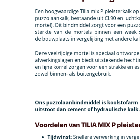
Een hoogwaardige Tilia mix P pleisterkalk op
puzzolaankalk, bestaande uit CL90 en luchtk
mortel). Dit bindmiddel zorgt voor een puzzol
sterkte
van
de
mortels
binnen
een
week
de bouwplaats in vergelijking met andere ka
Deze veelzijdige mortel is speciaal ontworpe
afwerkingslagen en biedt uitstekende hechti
en fijne korrel zorgen voor een strakke en es
zowel binnen- als buitengebruik.
Ons
puzzolaanbindmiddel
is
koolstofarm
uitstoot
dan
cement
of
hydraulische
kalk.
Voordelen van TILIA MIX P pleiste
Tijdwinst
: Snellere verwerking in verg