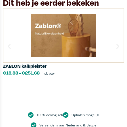
Dit heb je eerder bekeken
ZABLON kalkpleister
D
€
18.88
-
€
251.68
incl. btw
100% ecologisch
Ophalen mogelijk
Verzenden naar Nederland & België