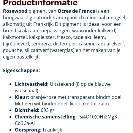
Productinformatie
Rosewood
pigment van
Ocres de France
is een
hoogwaardig natuurlijk anorganisch mineraal mengsel,
afkomstig uit Frankrijk. Dit pigment is ideaal voor een
breed scala aan toepassingen, waaronder kalkverf,
kalkmortel, kalkpleister, fresco, tadelakt, leem,
(lijn)olieverf, tempera, distemper, caseïne, aquarelverf,
gouache, silicaatverf (waterglas) en het maken van je
eigen pastelkrijt.
Eigenschappen:
Lichtvastheid:
Uitstekend (8 op de blauwe
wolschaal)
Kleur:
oranje-roze met transparant bindmiddel.
Met een wit bindmiddel, lichtroze tot zalm.
Dichtheid:
693 g/l
Chemische samenstelling:
Si4O10(OH)2Mg3-
Co3Ca-Al
Oorsprong:
Frankrijk