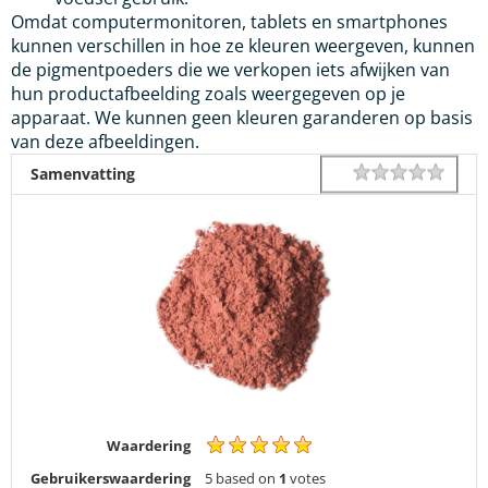
Omdat computermonitoren, tablets en smartphones
kunnen verschillen in hoe ze kleuren weergeven, kunnen
de pigmentpoeders die we verkopen iets afwijken van
hun productafbeelding zoals weergegeven op je
apparaat. We kunnen geen kleuren garanderen op basis
van deze afbeeldingen.
1 star
2 star
3 star
4 star
5 star
Rating
Samenvatting
Waardering
Gebruikerswaardering
5
based on
1
votes