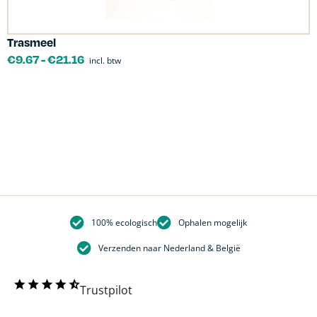
Trasmeel
C
€
9.67
-
€
21.16
incl. btw
100% ecologisch
Ophalen mogelijk
Verzenden naar Nederland & België
Trustpilot