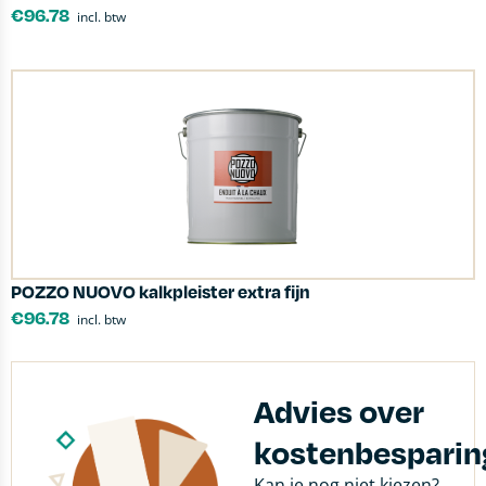
€
96.78
incl. btw
POZZO NUOVO kalkpleister extra fijn
€
96.78
incl. btw
Advies over
kostenbesparin
Kan je nog niet kiezen?