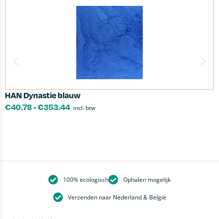
HAN Dynastie blauw
T
€
40.78
-
€
353.44
incl. btw
100% ecologisch
Ophalen mogelijk
Verzenden naar Nederland & België