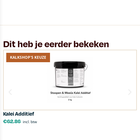
Dit heb je eerder bekeken
KALKSHOP'S KEUZE
Kalei Additief
S
€
62.86
incl. btw