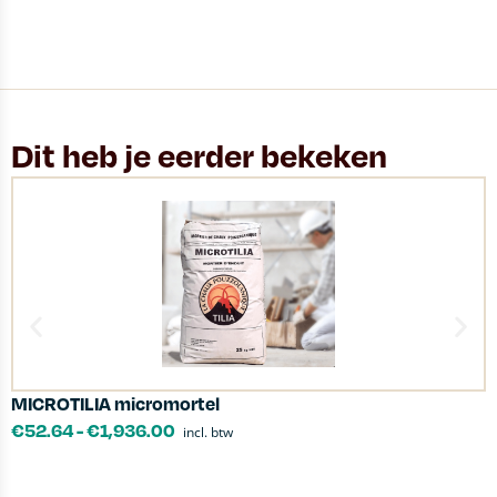
Dit heb je eerder bekeken
MICROTILIA micromortel
L
€
52.64
-
€
1,936.00
incl. btw