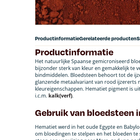
Productinformatie
Gerelateerde producten
S
Productinformatie
Het natuurlijke Spaanse gemicroniseerd blo
bijzonder sterk van kleur en gemakkelijk te 
bindmiddelen. Bloedsteen behoort tot de ijz
glanzende metaalvariant van rood ijzererts 
kleureigenschappen.
Hematiet pigment is ui
i.c.m.
kalk(verf)
.
Gebruik van bloedsteen i
Hematiet werd in het oude Egypte en Babylon
om bloedingen te stelpen en het bloeden t