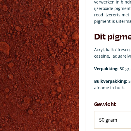
verwerken in bind
ijzeroxide pigment
rood ijzererts met
pigment is uiterma
Dit pigme
Acryl, kalk / fresco
caseine,
aquarelve
Verpakking:
50 gr,
Bulkverpakking:
S
afname in bulk.
Gewicht