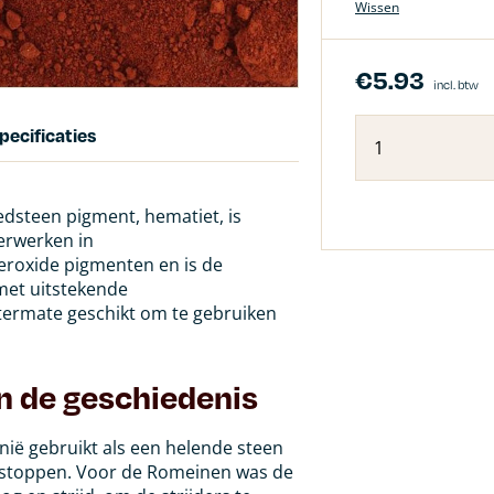
Wissen
€
5.93
incl. btw
pecificaties
edsteen pigment, hematiet, is
verwerken in
eroxide pigmenten en is de
met uitstekende
termate geschikt om te gebruiken
n de geschiedenis
ië gebruikt als een helende steen
e stoppen. Voor de Romeinen was de