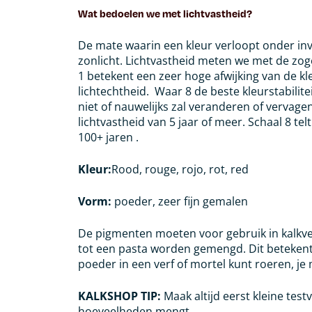
Wat bedoelen we met lichtvastheid?
De mate waarin een kleur verloopt onder inv
zonlicht.
Lichtvastheid meten we met de zo
1 betekent een zeer hoge afwijking van de k
lichtechtheid.
Waar 8 de beste kleurstabilite
niet of nauwelijks zal veranderen of vervage
lichtvastheid van 5 jaar of meer. Schaal 8 te
100+ jaren .
Kleur:
Rood, rouge, rojo, rot, red
Vorm:
poeder, zeer fijn gemalen
De pigmenten moeten voor gebruik in kalkver
tot een pasta worden gemengd. Dit betekent 
poeder in een verf of mortel kunt roeren, j
KALKSHOP TIP:
Maak altijd eerst kleine test
hoeveelheden
mengt.