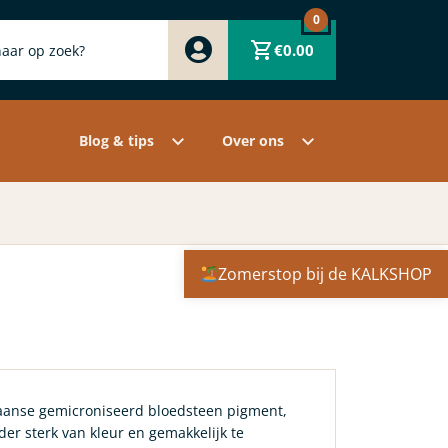
0
Zwart
€
0.00
Wit
Grijs
Contact
Overige pigmenten
Assortiment
Blog & tips
Over ons
Zomerstop bij de KALKSHOP
paanse gemicroniseerd bloedsteen pigment,
der sterk van kleur en gemakkelijk te