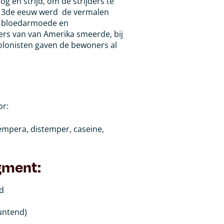
g en strijd, om de strijders te
13de eeuw werd
de vermalen
n bloedarmoede en
rs van van Amerika smeerde, bij
olonisten gaven de bewoners al
or:
, tempera, distemper, caseine,
gment:
nd
muntend)