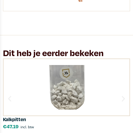
er
Dit heb je eerder bekeken
Kalkpitten
S
€
47.19
incl. btw