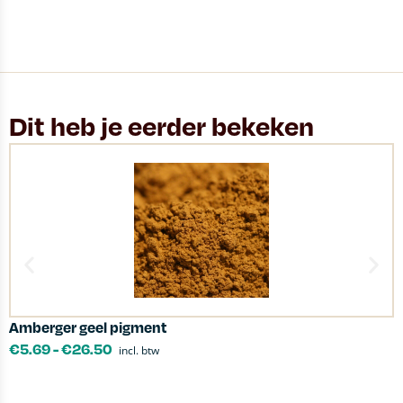
Dit heb je eerder bekeken
Amberger geel pigment
S
€
5.69
-
€
26.50
incl. btw