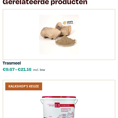
Gerelateerde producten
Trasmeel
€
9.67
-
€
21.16
incl. btw
KALKSHOP'S KEUZE