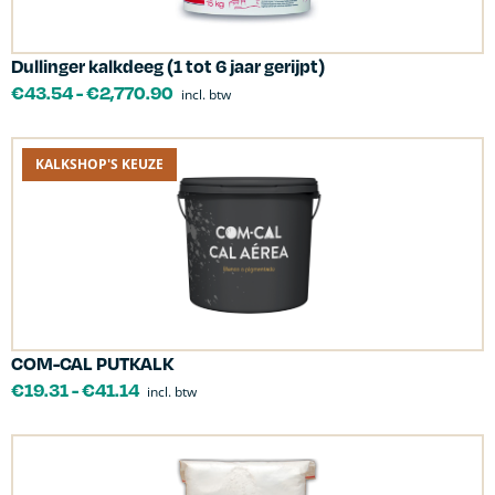
Dullinger kalkdeeg (1 tot 6 jaar gerijpt)
€
43.54
-
€
2,770.90
incl. btw
KALKSHOP'S KEUZE
COM-CAL PUTKALK
€
19.31
-
€
41.14
incl. btw