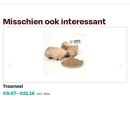
Misschien ook interessant
Trasmeel
C
€
9.67
-
€
21.16
incl. btw