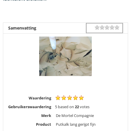
1 star
2 star
3 star
4 star
5 star
Rating
Samenvatting
Waardering
Gebruikerswaardering
5
based on
22
votes
Merk
De Mortel Compagnie
Product
Putkalk lang gerijpt fijn