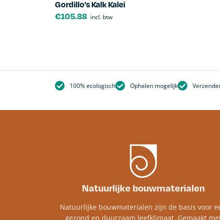
Gordillo’s Kalk Kalei
€
105.88
incl. btw
100% ecologisch
Ophalen mogelijk
Verzenden
Natuurlijke bouwmaterialen
Natuurlijke bouwmaterialen zijn de basis voor e
gezond en duurzaam leefklimaat. Gemaakt me