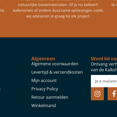
natuurlijke bouwmaterialen. Of je nu kalkverf,
te 
ld.
kalkmortels of andere duurzame oplossingen zoekt,
wij adviseren je graag bij elk project.​
Algemeen
Word lid va
Algemene voorwaarden
Ontvang verh
van de Kalksh
Levertijd & verzendkosten
Mijn account
n
Privacy Policy
Retour aanmelden
Winkelmand