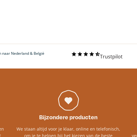
 naar Nederland & België
Trustpilot
Bijzondere producten
en
We staan altijd voor je klaar, online en telefonisch,
t
om je te helpen bij het kiezen van de beste
ve