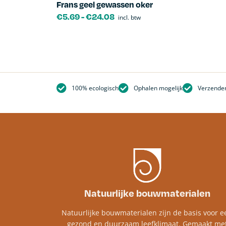
Frans geel gewassen oker
€
5.69
-
€
24.08
incl. btw
100% ecologisch
Ophalen mogelijk
Verzenden
Natuurlijke bouwmaterialen
Natuurlijke bouwmaterialen zijn de basis voor e
gezond en duurzaam leefklimaat. Gemaakt me