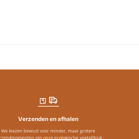
Mortel spuitza
€
2.42
-
€
15.72
Verzenden en afhalen
We kiezen bewust voor minder, maar grotere
rzendmomenten om onze ecologische voetafdruk