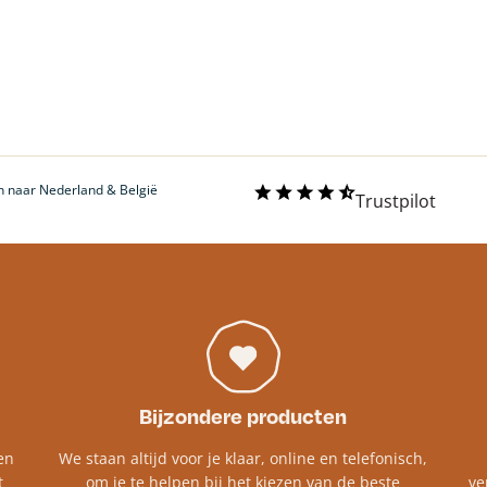
 naar Nederland & België
Trustpilot
Bijzondere producten
en
We staan altijd voor je klaar, online en telefonisch,
t
om je te helpen bij het kiezen van de beste
ve