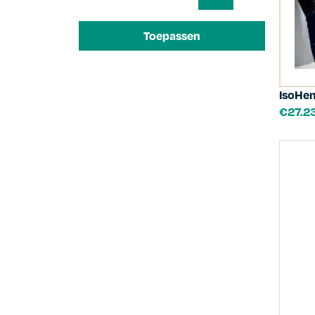
Toepassen
IsoHe
€
27.2