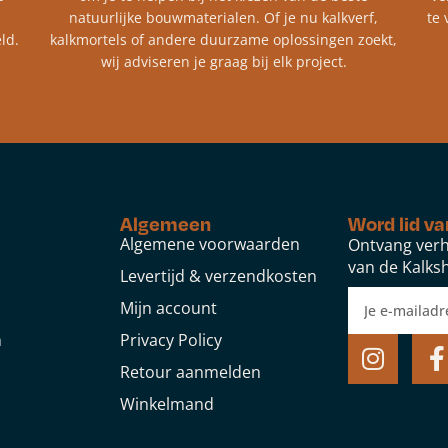
natuurlijke bouwmaterialen. Of je nu kalkverf,
te 
ld.
kalkmortels of andere duurzame oplossingen zoekt,
wij adviseren je graag bij elk project.​
Algemeen
Word lid va
Algemene voorwaarden
Ontvang verh
van de Kalksh
Levertijd & verzendkosten
Mijn account
n
Privacy Policy
Retour aanmelden
Winkelmand