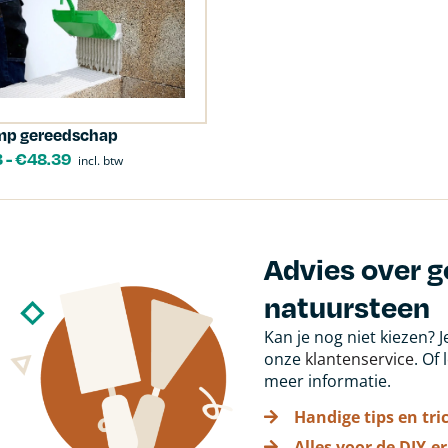
mp gereedschap
3
-
€
48.39
incl. btw
Advies over 
natuursteen
Kan je nog niet kiezen? 
onze
klantenservice
. Of
meer informatie.
Handige tips en tri
Alles voor de DIY-er