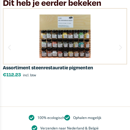
Dit heb je eerder bekeken
Assortiment steenrestauratie pigmenten
G
€
112.23
incl. btw
100% ecologisch
Ophalen mogelijk
Verzenden naar Nederland & België