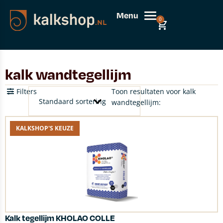
Menu
0
kalk wandtegellijm
Filters
Toon resultaten voor kalk
wandtegellijm:
KALKSHOP'S KEUZE
Kalk tegellijm KHOLAO COLLE