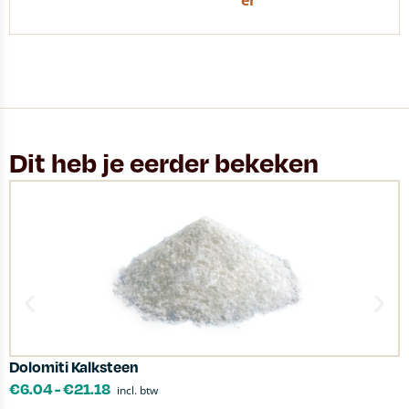
er
Dit heb je eerder bekeken
Dolomiti Kalksteen
S
€
6.04
-
€
21.18
incl. btw