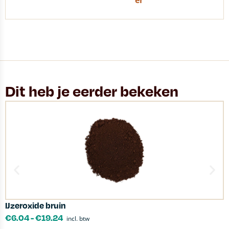
er
Dit heb je eerder bekeken
IJzeroxide bruin
B
€
6.04
-
€
19.24
incl. btw