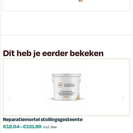
er
Dit heb je eerder bekeken
Reparatiemortel stollingsgesteente
M
€
12.04
-
€
131.89
incl. btw