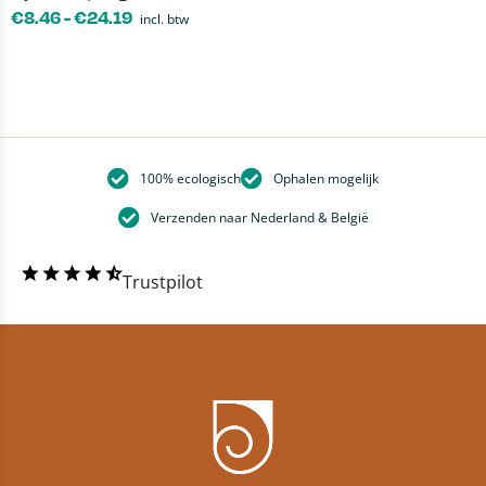
€
8.46
-
€
24.19
incl. btw
100% ecologisch
Ophalen mogelijk
Verzenden naar Nederland & België
Trustpilot