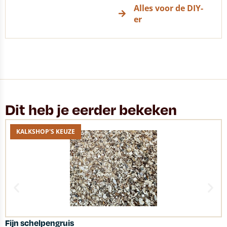
Alles voor de DIY-
er
Dit heb je eerder bekeken
KALKSHOP'S KEUZE
Fijn schelpengruis
P