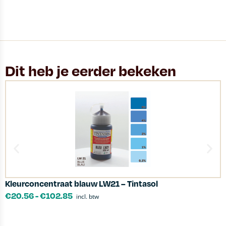
Dit heb je eerder bekeken
Kleurconcentraat blauw LW21 – Tintasol
T
€
20.56
-
€
102.85
incl. btw