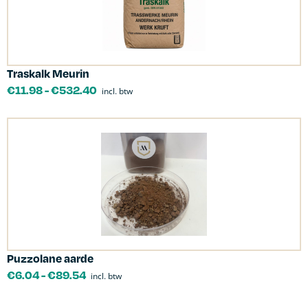
Traskalk Meurin
€
11.98
-
€
532.40
incl. btw
Puzzolane aarde
€
6.04
-
€
89.54
incl. btw