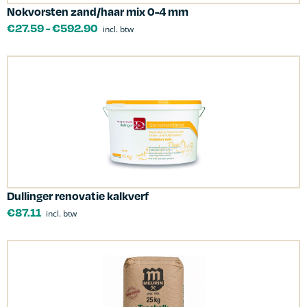
Nokvorsten zand/haar mix 0-4 mm
€
27.59
-
€
592.90
incl. btw
Dullinger renovatie kalkverf
€
87.11
incl. btw