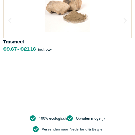
Trasmeel
C
€
9.67
-
€
21.16
incl. btw
100% ecologisch
Ophalen mogelijk
Verzenden naar Nederland & België