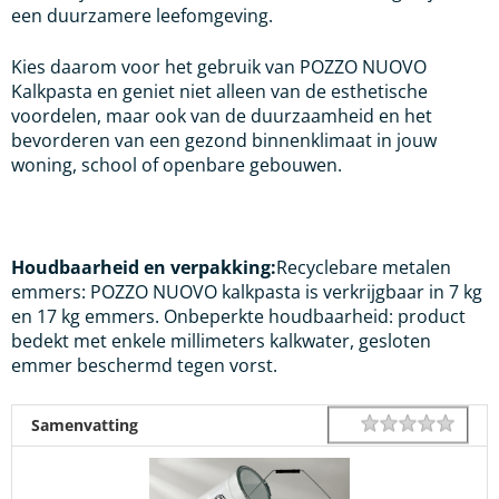
een duurzamere leefomgeving.
Kies daarom voor het gebruik van POZZO NUOVO
Kalkpasta en geniet niet alleen van de esthetische
voordelen, maar ook van de duurzaamheid en het
bevorderen van een gezond binnenklimaat in jouw
woning, school of openbare gebouwen.
Houdbaarheid en verpakking:
Recyclebare metalen
emmers: POZZO NUOVO kalkpasta is verkrijgbaar in 7 kg
en 17 kg emmers. Onbeperkte houdbaarheid: product
bedekt met enkele millimeters kalkwater, gesloten
emmer beschermd tegen vorst.
1 star
2 star
3 star
4 star
5 star
Rating
Samenvatting