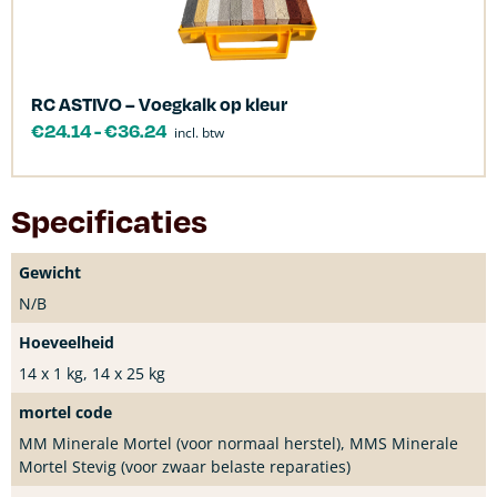
RC ASTIVO – Voegkalk op kleur
€
24.14
-
€
36.24
incl. btw
Specificaties
Gewicht
N/B
Hoeveelheid
14 x 1 kg, 14 x 25 kg
mortel code
MM Minerale Mortel (voor normaal herstel), MMS Minerale
Mortel Stevig (voor zwaar belaste reparaties)