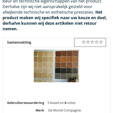
kleur en technische eigenschappen van het product.
Derhalve zijn wij niet aansprakelijk gesteld voor
afwijkende technische en esthetische prestaties.
Het
product maken wij specifiek naar uw keuze en doel,
derhalve kunnen wij deze artikelen niet retour
nemen.
1 star
2 star
3 star
4 star
5 star
Rating
Samenvatting
Gebruikerswaardering
5
based on
6
votes
Merk
De Mortel Compagnie