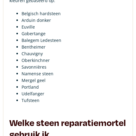
kleuren gebaseerd op:
Belgisch hardsteen
Arduin donker
Euville
Gobertange
Balegem Ledesteen
Bentheimer
Chauvigny
Oberkinchner
Savonnières
Namense steen
Mergel geel
Portland
Udelfanger
Tufsteen
Welke steen reparatiemortel
gebruik ik