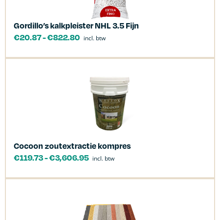
Gordillo’s kalkpleister NHL 3.5 Fijn
€
20.87
-
€
822.80
incl. btw
Cocoon zoutextractie kompres
€
119.73
-
€
3,606.95
incl. btw