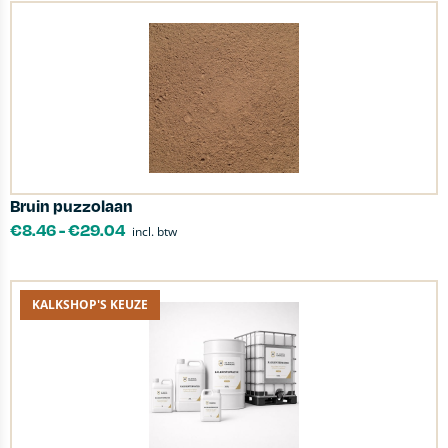
Bruin puzzolaan
€
8.46
-
€
29.04
incl. btw
KALKSHOP'S KEUZE