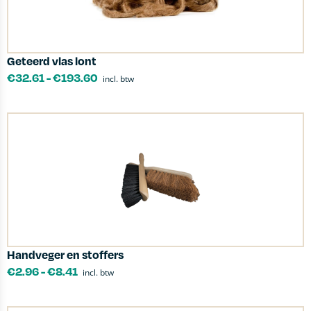
Geteerd vlas lont
€
32.61
-
€
193.60
incl. btw
Handveger en stoffers
€
2.96
-
€
8.41
incl. btw