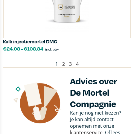
Kalk injectiemortel DMC
€
24.08
-
€
108.84
incl. btw
1
2
3
4
Advies over
De Mortel
Compagnie
Kan je nog niet kiezen?
Je kan altijd contact
opnemen met onze
klantenservice
. Of lees