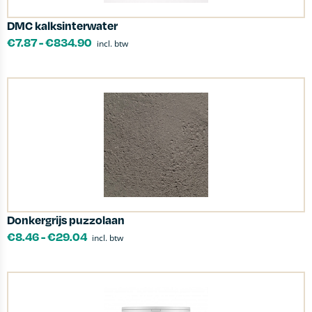
DMC kalksinterwater
€
7.87
-
€
834.90
incl. btw
Donkergrijs puzzolaan
€
8.46
-
€
29.04
incl. btw