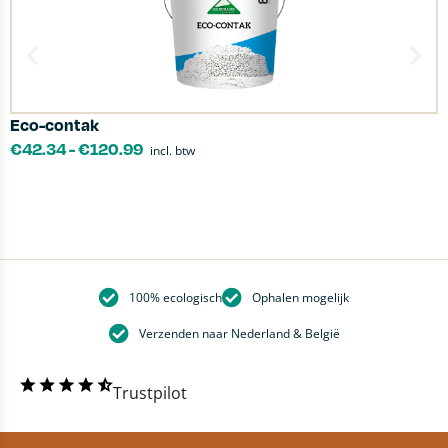
Eco-contak
K
€
42.34
-
€
120.99
incl. btw
100% ecologisch
Ophalen mogelijk
Verzenden naar Nederland & België
Trustpilot