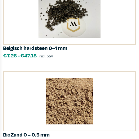
Belgisch hardsteen 0-4 mm
€
7.26
-
€
47.18
incl. btw
BioZand 0 – 0.5 mm