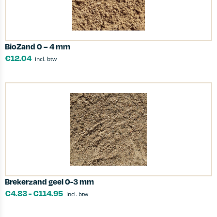
BioZand 0 – 4 mm
€
12.04
incl. btw
Brekerzand geel 0-3 mm
€
4.83
-
€
114.95
incl. btw