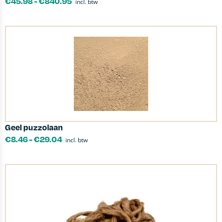
€
45.98
-
€
840.95
incl. btw
Geel puzzolaan
€
8.46
-
€
29.04
incl. btw