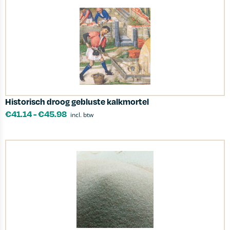
Historisch droog gebluste kalkmortel
€
41.14
-
€
45.98
incl. btw