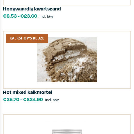
Hoogwaardig kwartszand
€
8.53
-
€
23.60
incl. btw
KALKSHOP'S KEUZE
Hot mixed kalkmortel
€
35.70
-
€
834.90
incl. btw