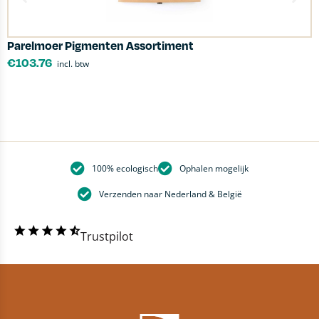
Parelmoer Pigmenten Assortiment
a
€
103.76
incl. btw
100% ecologisch
Ophalen mogelijk
Verzenden naar Nederland & België
Trustpilot