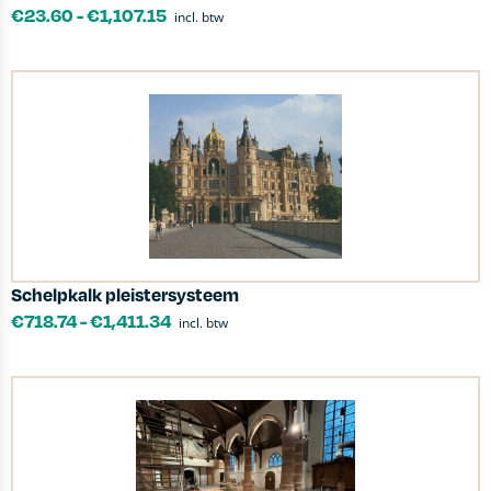
€
23.60
-
€
1,107.15
incl. btw
Schelpkalk pleistersysteem
€
718.74
-
€
1,411.34
incl. btw