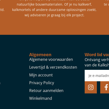
natuurlijke bouwmaterialen. Of je nu kalkverf,
te 
ld.
kalkmortels of andere duurzame oplossingen zoekt,
wij adviseren je graag bij elk project.​
Algemeen
Word lid va
Algemene voorwaarden
Ontvang verh
van de Kalksh
Levertijd & verzendkosten
Mijn account
n
Privacy Policy
Retour aanmelden
Winkelmand