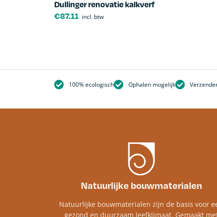
Dullinger renovatie kalkverf
€
87.11
incl. btw
100% ecologisch
Ophalen mogelijk
Verzenden
Natuurlijke bouwmaterialen
Natuurlijke bouwmaterialen zijn de basis voor e
gezond en duurzaam leefklimaat. Gemaakt me