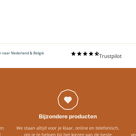
 naar Nederland & België
Trustpilot
Bijzondere producten
en
We staan altijd voor je klaar, online en telefonisch,
t
om je te helpen bij het kiezen van de beste
ve