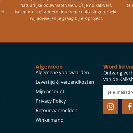
natuurlijke bouwmaterialen. Of je nu kalkverf,
te 
ld.
kalkmortels of andere duurzame oplossingen zoekt,
wij adviseren je graag bij elk project.​
Algemeen
Word lid va
Algemene voorwaarden
Ontvang verh
van de Kalksh
Levertijd & verzendkosten
Mijn account
n
Privacy Policy
Retour aanmelden
Winkelmand