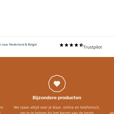
 naar Nederland & België
Trustpilot
Bijzondere producten
en
We staan altijd voor je klaar, online en telefonisch,
t
om je te helpen bij het kiezen van de beste
ve