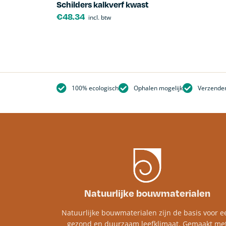
Schilders kalkverf kwast
€
48.34
incl. btw
100% ecologisch
Ophalen mogelijk
Verzenden
Natuurlijke bouwmaterialen
Natuurlijke bouwmaterialen zijn de basis voor e
gezond en duurzaam leefklimaat. Gemaakt me