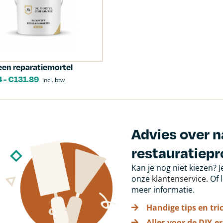
een reparatiemortel
4
-
€
131.89
incl. btw
Advies over 
restauratiepr
Kan je nog niet kiezen? 
onze
klantenservice
. Of
meer informatie.
Handige tips en tri
Alles voor de DIY-er