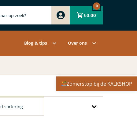
0
Zwart
€
0.00
Wit
Grijs
Contact
Overige pigmenten
Assortiment
Blog & tips
Over ons
Zomerstop bij de KALKSHOP