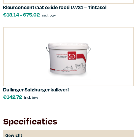
Kleurconcentraat oxide rood LW31 – Tintasol
€
18.14
-
€
75.02
incl. btw
Dullinger Salzburger kalkverf
€
142.72
incl. btw
Specificaties
Gewicht