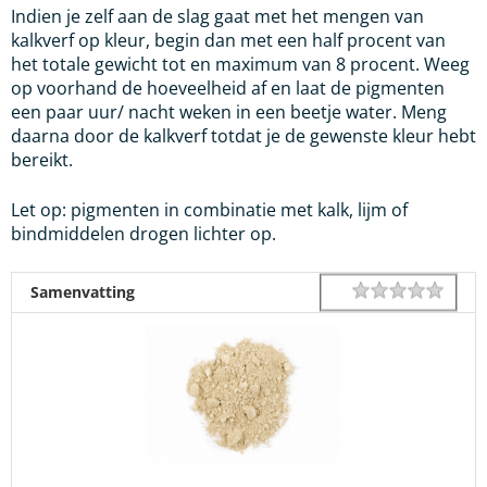
Indien je zelf aan de slag gaat met het mengen van
kalkverf op kleur, begin dan met een half procent van
het totale gewicht tot en maximum van 8 procent. Weeg
op voorhand de hoeveelheid af en laat de pigmenten
een paar uur/ nacht weken in een beetje water. Meng
daarna door de kalkverf totdat je de gewenste kleur hebt
bereikt.
Let op: pigmenten in combinatie met kalk, lijm of
bindmiddelen drogen lichter op.
1 star
2 star
3 star
4 star
5 star
Rating
Samenvatting