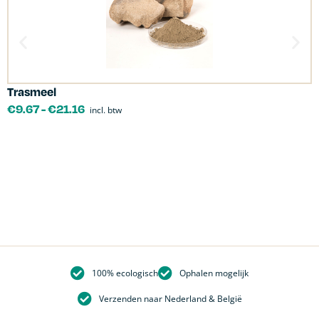
Trasmeel
C
€
9.67
-
€
21.16
incl. btw
100% ecologisch
Ophalen mogelijk
Verzenden naar Nederland & België