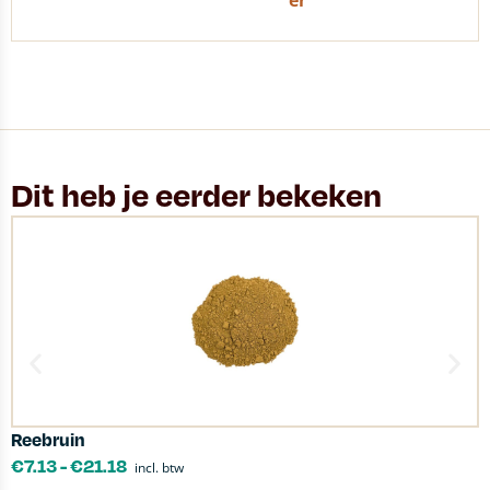
er
Dit heb je eerder bekeken
Reebruin
M
€
7.13
-
€
21.18
incl. btw