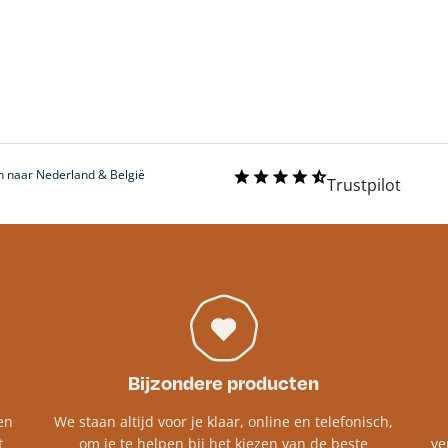
 naar Nederland & België
Trustpilot
Bijzondere producten
en
We staan altijd voor je klaar, online en telefonisch,
t
om je te helpen bij het kiezen van de beste
ve