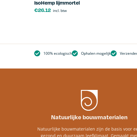
IsoHemp lijmmortel
€
26.12
incl. btw
100% ecologisch
Ophalen mogelijk
Verzenden
Natuurlijke bouwmaterialen
Natuurlijke bouwmaterialen zijn de basis voor e
gezond en duurzaam leefklimaat. Gemaakt me