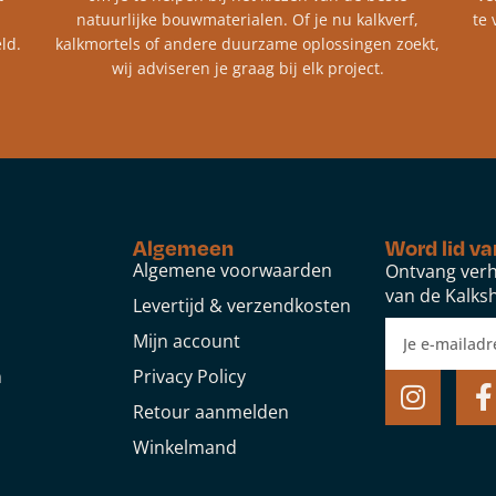
natuurlijke bouwmaterialen. Of je nu kalkverf,
te 
ld.
kalkmortels of andere duurzame oplossingen zoekt,
wij adviseren je graag bij elk project.​
Algemeen
Word lid va
Algemene voorwaarden
Ontvang verh
van de Kalksh
Levertijd & verzendkosten
Mijn account
n
Privacy Policy
Retour aanmelden
Winkelmand