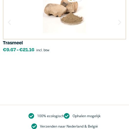
Trasmeel
C
€
9.67
-
€
21.16
incl. btw
100% ecologisch
Ophalen mogelijk
Verzenden naar Nederland & België