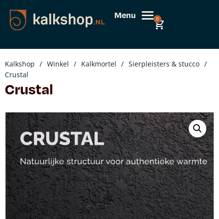
Menu
0
Kalkshop
/
Winkel
/
Kalkmortel
/
Sierpleisters & stucco
/
Crustal
Crustal