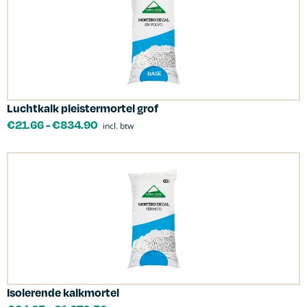
Luchtkalk pleistermortel grof
€
21.66
-
€
834.90
incl. btw
Isolerende kalkmortel