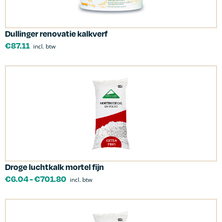
Dullinger renovatie kalkverf
€
87.11
incl. btw
Droge luchtkalk mortel fijn
€
6.04
-
€
701.80
incl. btw