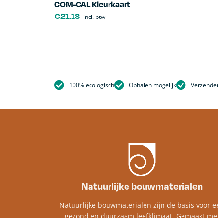
COM-CAL Kleurkaart
€
21.18
incl. btw
100% ecologisch
Ophalen mogelijk
Verzenden
Natuurlijke bouwmaterialen
Natuurlijke bouwmaterialen zijn de basis voor e
gezond en duurzaam leefklimaat. Gemaakt me