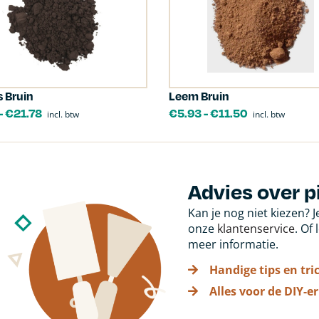
s Bruin
Leem Bruin
-
€
21.78
€
5.93
-
€
11.50
incl. btw
incl. btw
Advies over p
Kan je nog niet kiezen? 
onze
klantenservice
. Of
meer informatie.
Handige tips en tri
Alles voor de DIY-er