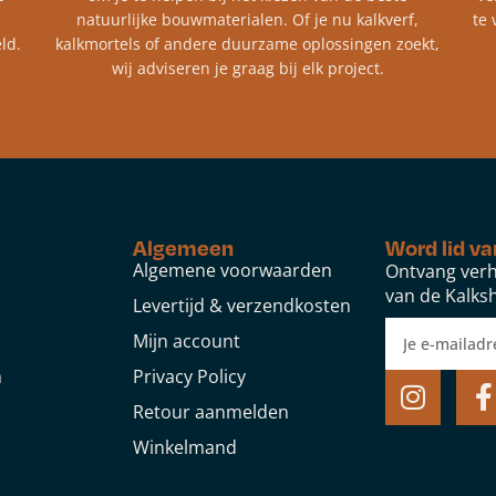
natuurlijke bouwmaterialen. Of je nu kalkverf,
te 
ld.
kalkmortels of andere duurzame oplossingen zoekt,
wij adviseren je graag bij elk project.​
Algemeen
Word lid va
Algemene voorwaarden
Ontvang verh
van de Kalksh
Levertijd & verzendkosten
Mijn account
n
Privacy Policy
Retour aanmelden
Winkelmand