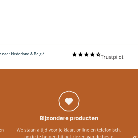
 naar Nederland & België
Trustpilot
Bijzondere producten
en
We staan altijd voor je klaar, online en telefonisch,
t
om je te helpen bij het kiezen van de beste
ve