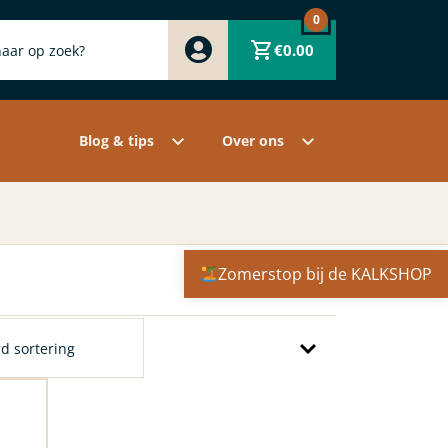
0
Zwart
€
0.00
Wit
Grijs
Contact
Overige pigmenten
Assortiment
Blog & tips
Over ons
Zomerstop bij de KALKSHOP