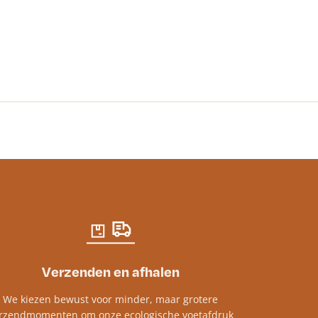
RC MULTIFLEX
€
133.10
incl. bt
Verzenden en afhalen
We kiezen bewust voor minder, maar grotere
rzendmomenten om onze ecologische voetafdruk