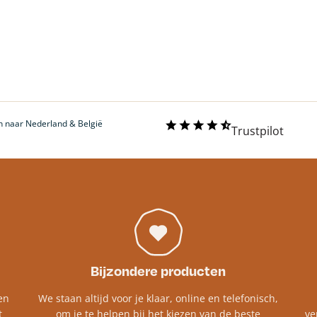
 naar Nederland & België
Trustpilot
Bijzondere producten
en
We staan altijd voor je klaar, online en telefonisch,
t
om je te helpen bij het kiezen van de beste
ve