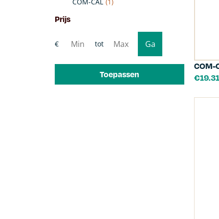
COM-CAL
(1)
Prijs
COM-C
Toepassen
€
19.3