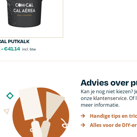
AL PUTKALK
1
-
€
41.14
incl. btw
Advies over p
Kan je nog niet kiezen? 
onze
klantenservice
. Of
meer informatie.
Handige tips en tri
Alles voor de DIY-er