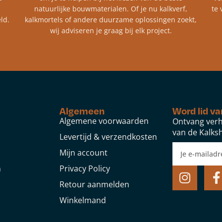
natuurlijke bouwmaterialen. Of je nu kalkverf,
te 
ld.
kalkmortels of andere duurzame oplossingen zoekt,
wij adviseren je graag bij elk project.​
Algemeen
Word lid va
Algemene voorwaarden
Ontvang verh
van de Kalksh
Levertijd & verzendkosten
Mijn account
n
Privacy Policy
Retour aanmelden
Winkelmand