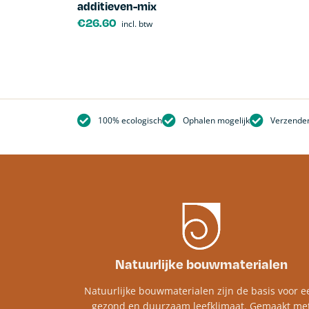
additieven-mix
€
26.60
incl. btw
100% ecologisch
Ophalen mogelijk
Verzenden
Natuurlijke bouwmaterialen
Natuurlijke bouwmaterialen zijn de basis voor e
gezond en duurzaam leefklimaat. Gemaakt me